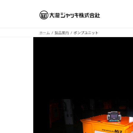
コ
ナ
ン
ビ
テ
ゲ
ン
ー
ツ
シ
ホーム
製品案内
ポンプユニット
へ
ョ
Outer
リ
ス
ン
ン
キ
に
ク
ッ
移
プ
動