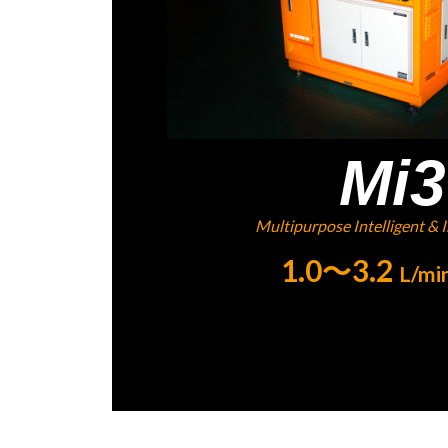
Mi3
Multipurpose Intelligent & I
1.0～3.2
L/mi