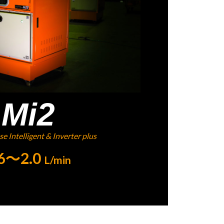
Mi2
e Intelligent & Inverter plus
.6～2.0
L/min