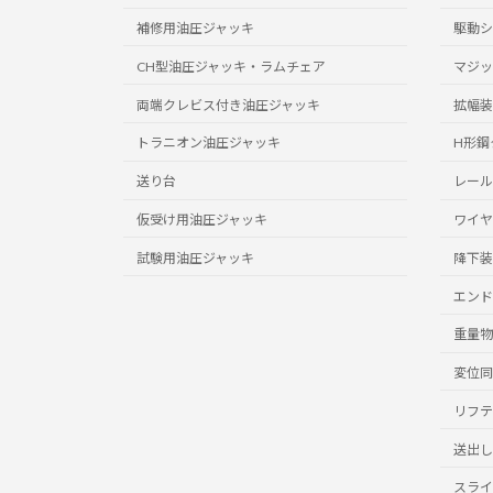
補修用油圧ジャッキ
駆動シ
CH型油圧ジャッキ・ラムチェア
マジッ
両端クレビス付き油圧ジャッキ
拡幅装
トラニオン油圧ジャッキ
H形鋼
送り台
レール
仮受け用油圧ジャッキ
ワイヤ
試験用油圧ジャッキ
降下装
エンド
重量物
変位同
リフテ
送出し
スライ