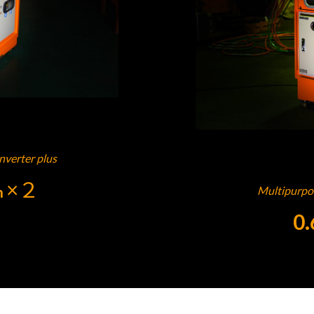
nverter plus
×２
n
Multipurpos
0