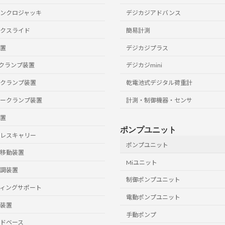
ンクロジャッキ
デジカジアドバンス
クスライド
簡易計測
置
デジカジプラス
クランプ装置
デジカジmini
クランプ装置
乾電池式デジタル荷重計
ークランプ装置
計測・制御機器・センサ
置
ポンプユニット
レスキャリー
ポンプユニット
移動装置
Miユニット
調装置
制御ポンプユニット
ィングサポート
電動ポンプユニット
装置
手動ポンプ
ドベース