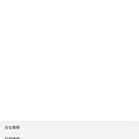
カットバルブは、油圧ラインに直列で設置し、ハンドル操作によ
って流体の通路を開閉するためのシンプルな金具です。分岐や流量
調整機能を持たず、必要なときに「流す／止める」を確実に行う
ことを目的としています。
ホーム
製品案内
ポンプユニット
油圧アクセサリ
ホーム
製品案内
サポート
会社情報
採用情報