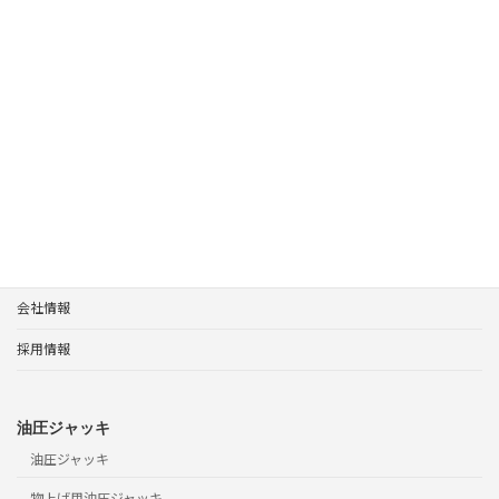
簡易計測
計測・制御機器・センサ
ホーム
製品案内
ポンプユニット
使用方法 1.5kW電動油圧ポンプユニット
ホーム
製品案内
サポート
会社情報
採用情報
油圧ジャッキ
油圧ジャッキ
物上げ用油圧ジャッキ