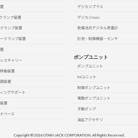
置
デジカジプラス
クランプ装置
デジカジmini
クランプ装置
乾電池式デジタル荷重計
ークランプ装置
計測・制御機器・センサ
置
ポンプユニット
レスキャリー
ポンプユニット
移動装置
Miユニット
調装置
制御ポンプユニット
ィングサポート
電動ポンプユニット
装置
手動ポンプ
ドベース
油圧アクセサリ
Copyright © 2026 OTAKI-JACK CORPORATION. All Rights Reserved.