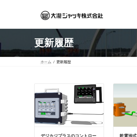
コ
ナ
ン
ビ
テ
ゲ
ン
ー
ツ
シ
更新履歴
へ
ョ
ス
ン
キ
に
ッ
移
ホーム
更新履歴
プ
動
デジカジプラスのコントロー
乾電池式