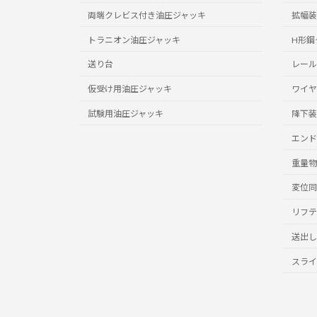
両端クレビス付き油圧ジャッキ
拡幅装
トラニオン油圧ジャッキ
H形鋼
送り台
レール
仮受け用油圧ジャッキ
ワイヤ
試験用油圧ジャッキ
降下装
エンド
重量物
変位同
リフテ
送出し
スライ