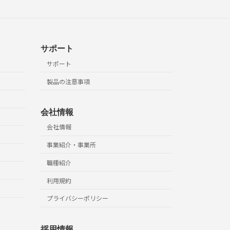
表示 M1
表示 M2
サポート
ユーザースケール
サポート
バックライト点灯時間
bL
製品の注意事項
ユーザースケール
U.SCL
会社情報
会社情報
フルスケール値
事業紹介・事業所
フルスケール値
職種紹介
（係数を変更した値）
利用規約
ユーザースケール
プライバシーポリシー
U.SCL
採用情報