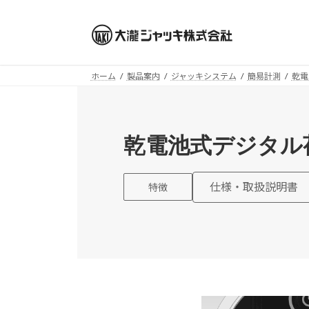
コ
ナ
ン
ビ
テ
ゲ
ン
ー
ツ
シ
ホーム
製品案内
ジャッキシステム
簡易計測
乾電
へ
ョ
ス
ン
キ
に
乾電池式デジタル
ッ
移
プ
動
仕様・取扱説明書
特徴