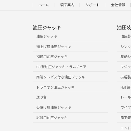
A
ホーム
製品案内
サポート
会社情報
（メイン画面）
B
表示 M1
油圧ジャッキ
油圧装
油圧ジャッキ
油圧装
C
表示 M2
物上げ用油圧ジャッキ
シンク
バックライト点灯時間
補修用油圧ジャッキ
駆動シ
D
bL
CH型油圧ジャッキ・ラムチェア
マジッ
フユーザースケール
E
両端クレビス付き油圧ジャッキ
拡幅装
U.SCL
トラニオン油圧ジャッキ
H形鋼
フルスケール値）
送り台
レール
仮受け用油圧ジャッキ
ワイヤ
フルスケール値
F
（係数を変更した値）
試験用油圧ジャッキ
降下装
ユーザースケール
エンド