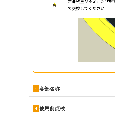
電池残量が不足した状態
て交換してください
各部名称
3
本体前面
使用前点検
4