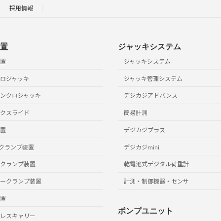
Mode キーとSet キーを同時に2～3 秒長押し
採用情報
Shift キーを1 回押す
置
ジャッキシステム
置
ジャッキシステム
Set キーを1 回押す
ロジャッキ
ジャッキ管理システム
ンクロジャッキ
デジカジアドバンス
Mode キーを5 回押す
クスライド
簡易計測
Set キーを7 回押す
置
デジカジプラス
クランプ装置
デジカジmini
Shift キーとUp キーを使用し、係数を変更する
クランプ装置
乾電池式デジタル荷重計
ークランプ装置
計測・制御機器・センサ
Set キーを3 回押す
置
ポンプユニット
レスキャリー