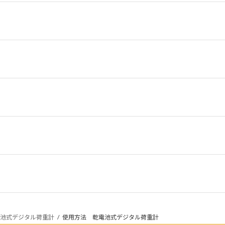
点検箇所
、圧力変換器用金具
重計本体
操作
池式デジタル荷重計
使用方法 乾電池式デジタル荷重計