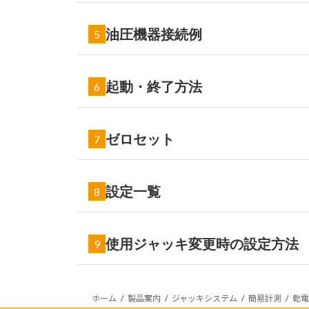
油圧機器接続例
5
カップラー
起動・終了方法
6
荷
ゼロセット
7
設定一覧
8
使用ジャッキ変更時の設定方法
9
手順
現在の項目
ホーム
製品案内
ジャッキシステム
簡易計測
乾電
計測モード