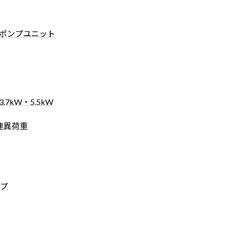
圧ポンプユニット
.7kW・5.5kW
2連異荷重
プ