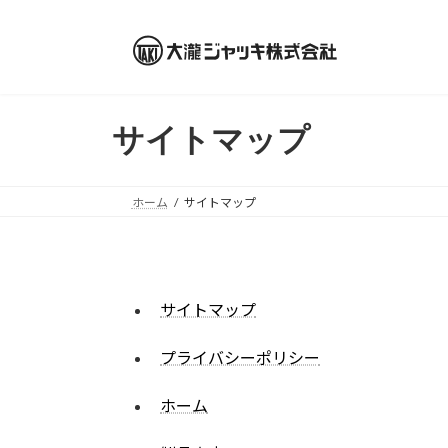
コ
ナ
ン
ビ
テ
ゲ
ン
ー
ツ
シ
サイトマップ
へ
ョ
ス
ン
キ
に
ッ
移
ホーム
サイトマップ
プ
動
サイトマップ
プライバシーポリシー
ホーム